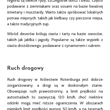
regionu są świeże ryby, szczególnie dorsz i śledź, często
podawane z ziemniakami oraz sosami na bazie kwaśnej
śmietany i musztardy. Warto także spróbować lokalnych
potraw mięsnych, takich jak kiełbasy czy pieczone mięsa,
a także tradycyjnych zup.
Wśród deserów królują ciasta i tarty na bazie owoców,
takich jak jabłka i jagody. Popularne są także wypieki z
ciasta drożdżowego, podawane z cynamonem i cukrem.
Ruch drogowy
Ruch drogowy w Królestwie Rotenburga jest dobrze
zorganizowany, a drogi są w doskonałym stanie.
Obowiązuje ruch prawostronny, a limit prędkości na
autostradach to zazwyczaj 1
2
0 km/h, choć niektóre
odcinki mogą mieć niższe ograniczenia. W obszarach
miejskich limit prędkości wynosi 50 km/h, a na terenach